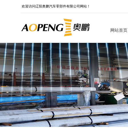
欢迎访问辽阳奥鹏汽车零部件有限公司网站！
网站首页