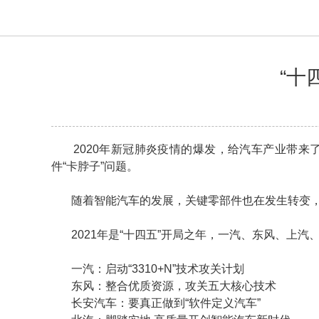
“十
2020年新冠肺炎疫情的爆发，给汽车产业带来
件“卡脖子”问题。
随着智能汽车的发展，关键零部件也在发生转变，
2021年是“十四五”开局之年，一汽、东风、上汽
一汽：启动“3310+N”技术攻关计划
东风：整合优质资源，攻关五大核心技术
长安汽车：要真正做到“软件定义汽车”