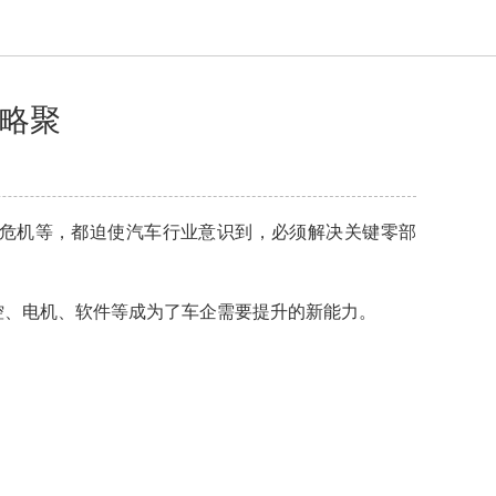
战略聚
危机等，都迫使汽车行业意识到，必须解决关键零部
、电机、软件等成为了车企需要提升的新能力。