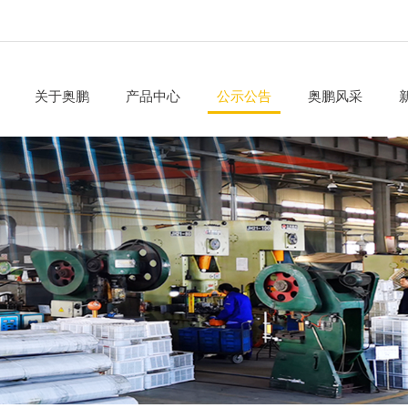
关于奥鹏
产品中心
公示公告
奥鹏风采
公司简介
汽车悬架弹簧
公示公告
生产环境
企业文化
汽车用橡塑件
项目公示
实力设备
荣誉资质
底盘用小型冲压件
汽车用标准件